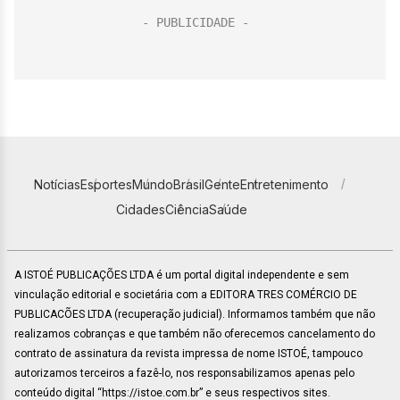
Notícias
Esportes
Mundo
Brasil
Gente
Entretenimento
Cidades
Ciência
Saúde
A ISTOÉ PUBLICAÇÕES LTDA é um portal digital independente e sem
vinculação editorial e societária com a EDITORA TRES COMÉRCIO DE
PUBLICACÕES LTDA (recuperação judicial). Informamos também que não
realizamos cobranças e que também não oferecemos cancelamento do
contrato de assinatura da revista impressa de nome ISTOÉ, tampouco
autorizamos terceiros a fazê-lo, nos responsabilizamos apenas pelo
conteúdo digital “https://istoe.com.br” e seus respectivos sites.