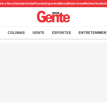
eiro Rural
Saúde
Gente
Planeta
Esportes
Menu
Motorshow
Mulher
Sustent
COLUNAS
GENTE
ESPORTES
ENTRETENIMEN