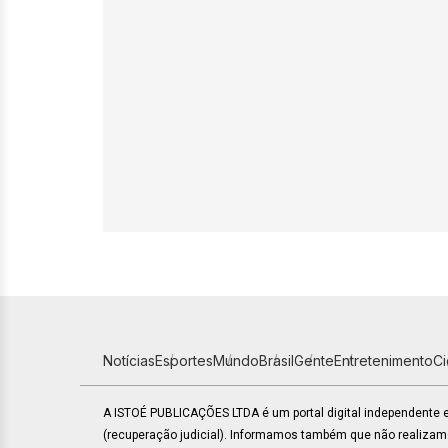
Notícias
Esportes
Mundo
Brasil
Gente
Entretenimento
C
A ISTOÉ PUBLICAÇÕES LTDA é um portal digital independente
(recuperação judicial). Informamos também que não realiza