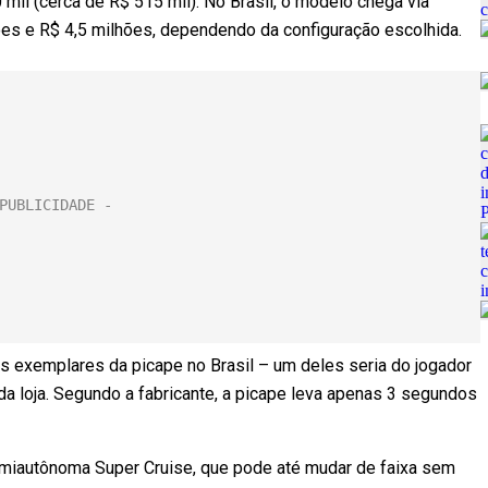
 mil (cerca de R$ 515 mil). No Brasil, o modelo chega via
ões e R$ 4,5 milhões, dependendo da configuração escolhida.
ês exemplares da picape no Brasil – um deles seria do jogador
 da loja. Segundo a fabricante, a picape leva apenas 3 segundos
miautônoma Super Cruise, que pode até mudar de faixa sem