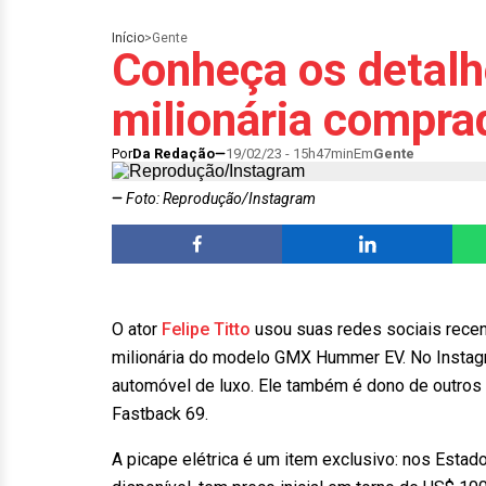
Início
>
Gente
Conheça os detalh
milionária comprad
Por
Da Redação
19/02/23 - 15h47min
Em
Gente
Foto: Reprodução/Instagram
O ator
Felipe Titto
usou suas redes sociais recen
milionária do modelo GMX Hummer EV. No Instagra
automóvel de luxo. Ele também é dono de outro
Fastback 69.
A picape elétrica é um item exclusivo: nos Esta