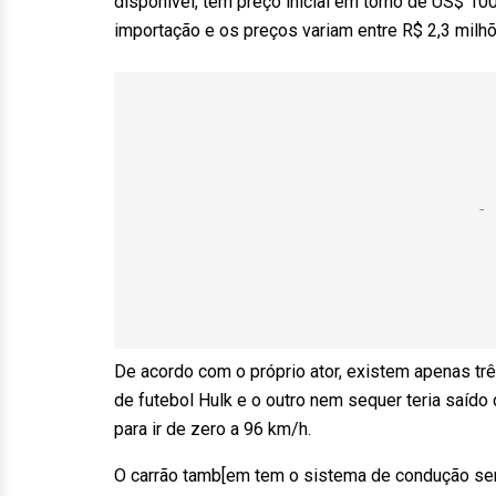
disponível, tem preço inicial em torno de US$ 100
importação e os preços variam entre R$ 2,3 milh
De acordo com o próprio ator, existem apenas tr
de futebol Hulk e o outro nem sequer teria saído
para ir de zero a 96 km/h.
O carrão tamb[em tem o sistema de condução se