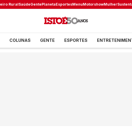
eiro Rural
Saúde
Gente
Planeta
Esportes
Menu
Motorshow
Mulher
Sustent
COLUNAS
GENTE
ESPORTES
ENTRETENIMEN