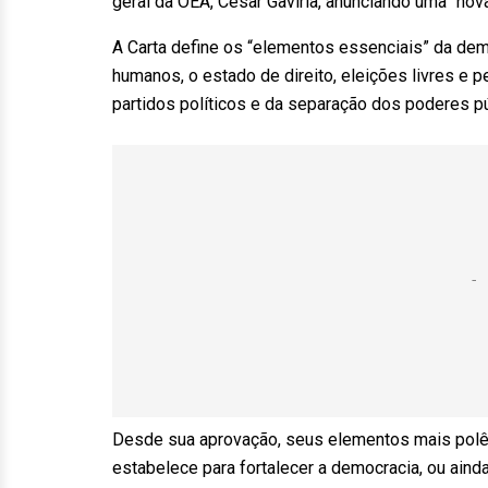
geral da OEA, César Gaviria, anunciando uma “nov
A Carta define os “elementos essenciais” da demo
humanos, o estado de direito, eleições livres e p
partidos políticos e da separação dos poderes pú
Desde sua aprovação, seus elementos mais pol
estabelece para fortalecer a democracia, ou ainda