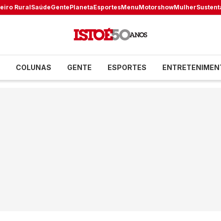
eiro Rural
Saúde
Gente
Planeta
Esportes
Menu
Motorshow
Mulher
Sustent
COLUNAS
GENTE
ESPORTES
ENTRETENIMEN