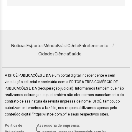
Notícias
Esportes
Mundo
Brasil
Gente
Entretenimento
Cidades
Ciência
Saúde
A ISTOÉ PUBLICAÇÕES LTDA é um portal digital independente e sem
vinculação editorial e societária com a EDITORA TRES COMÉRCIO DE
PUBLICACÕES LTDA (recuperação judicial). Informamos também que não
realizamos cobranças e que também não oferecemos cancelamento do
contrato de assinatura da revista impressa de nome ISTOÉ, tampouco
autorizamos terceiros a fazê-lo, nos responsabilizamos apenas pelo
conteúdo digital “https://istoe.com.br” e seus respectivos sites.
Política de
Assessoria de imprensa:
|