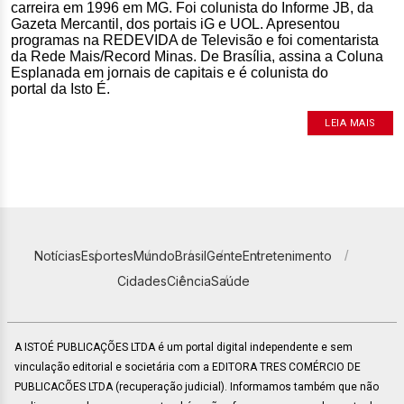
carreira em 1996 em MG. Foi colunista do Informe JB, da
Gazeta Mercantil, dos portais iG e UOL. Apresentou
programas na REDEVIDA de Televisão e foi comentarista
da Rede Mais/Record Minas. De Brasília, assina a Coluna
Esplanada em jornais de capitais e é colunista do
portal da Isto É.
LEIA MAIS
Notícias
Esportes
Mundo
Brasil
Gente
Entretenimento
Cidades
Ciência
Saúde
A ISTOÉ PUBLICAÇÕES LTDA é um portal digital independente e sem
vinculação editorial e societária com a EDITORA TRES COMÉRCIO DE
PUBLICACÕES LTDA (recuperação judicial). Informamos também que não