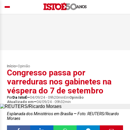
Início
>
Opinião
Congresso passa por
varreduras nos gabinetes na
véspera do 7 de setembro
Por
Da IstoÉ
04/09/24 - 09h20min
Em
Opinião
Atualizado em
04/09/24 - 09h32min
Esplanada dos Ministérios em Brasília
Foto: REUTERS/Ricardo
Moraes