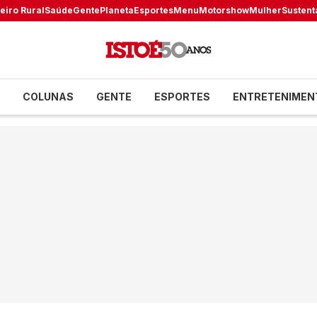
eiro Rural
Saúde
Gente
Planeta
Esportes
Menu
Motorshow
Mulher
Sustent
COLUNAS
GENTE
ESPORTES
ENTRETENIMEN