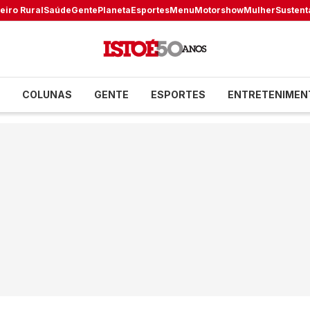
eiro Rural
Saúde
Gente
Planeta
Esportes
Menu
Motorshow
Mulher
Sustent
COLUNAS
GENTE
ESPORTES
ENTRETENIMEN