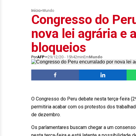
Início
>
Mundo
Congresso do Peru
nova lei agrária e
bloqueios
Por
AFP
29/12/20 - 15h42min
Em
Mundo
O Congresso do Peru debate nesta terça-feira (29)
permitiria acabar com os protestos dos trabalha
de dezembro.
Os parlamentares buscam chegar a um consenso e
nesta terça-feira e está latente a possibilidade