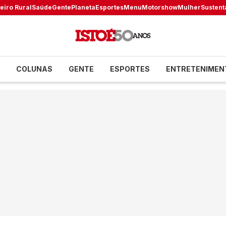
eiro Rural
Saúde
Gente
Planeta
Esportes
Menu
Motorshow
Mulher
Sustent
COLUNAS
GENTE
ESPORTES
ENTRETENIMEN