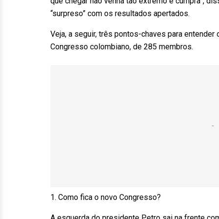
que chegar não venha tão extremo e cumpra”, dis
“surpreso” com os resultados apertados.
Veja, a seguir, três pontos-chaves para entende
Congresso colombiano, de 285 membros.
1. Como fica o novo Congresso?
A esquerda do presidente Petro sai na frente co