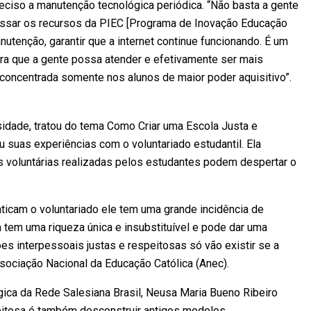
reciso a manutenção tecnológica periódica. “Não basta a gente
cessar os recursos da PIEC [Programa de Inovação Educação
utenção, garantir que a internet continue funcionando. É um
ara que a gente possa atender e efetivamente ser mais
 concentrada somente nos alunos de maior poder aquisitivo”.
rsidade, tratou do tema Como Criar uma Escola Justa e
 suas experiências com o voluntariado estudantil. Ela
es voluntárias realizadas pelos estudantes podem despertar o
icam o voluntariado ele tem uma grande incidência de
 tem uma riqueza única e insubstituível e pode dar uma
ões interpessoais justas e respeitosas só vão existir se a
Associação Nacional da Educação Católica (Anec).
ógica da Rede Salesiana Brasil, Neusa Maria Bueno Ribeiro
peitosa é também desconstruir antigos modelos.