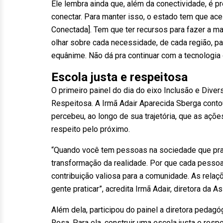
Ele lembra ainda que, além da conectividade, é p
conectar. Para manter isso, o estado tem que a
Conectada]. Tem que ter recursos para fazer a man
olhar sobre cada necessidade, de cada região, p
equânime. Não dá pra continuar com a tecnologia
Escola justa e respeitosa
O primeiro painel do dia do eixo Inclusão e Dive
Respeitosa. A Irmã Adair Aparecida Sberga contou
percebeu, ao longo de sua trajetória, que as açõ
respeito pelo próximo.
“Quando você tem pessoas na sociedade que prat
transformação da realidade. Por que cada pessoa
contribuição valiosa para a comunidade. As relaç
gente praticar”, acredita Irmã Adair, diretora da 
Além dela, participou do painel a diretora pedag
Rosa. Para ela, construir uma escola justa e res