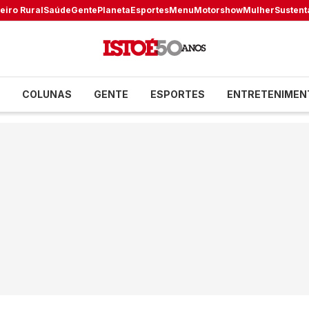
eiro Rural
Saúde
Gente
Planeta
Esportes
Menu
Motorshow
Mulher
Sustent
COLUNAS
GENTE
ESPORTES
ENTRETENIMEN