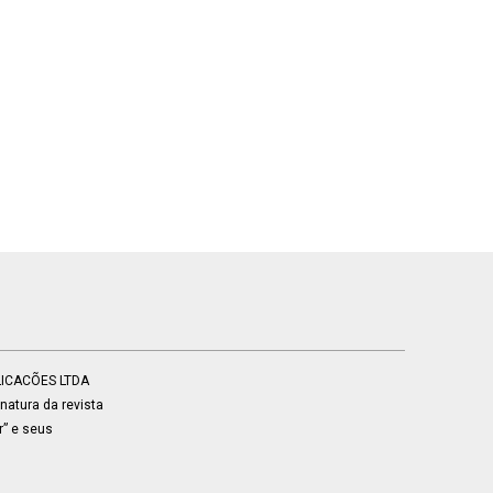
BLICACÕES LTDA
atura da revista
r” e seus