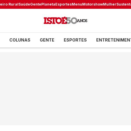
eiro Rural
Saúde
Gente
Planeta
Esportes
Menu
Motorshow
Mulher
Sustent
COLUNAS
GENTE
ESPORTES
ENTRETENIMEN