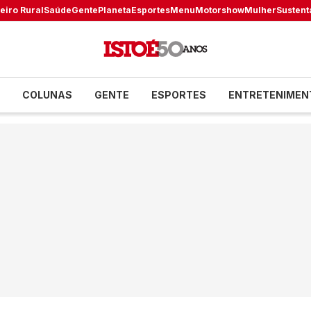
eiro Rural
Saúde
Gente
Planeta
Esportes
Menu
Motorshow
Mulher
Sustent
COLUNAS
GENTE
ESPORTES
ENTRETENIMEN