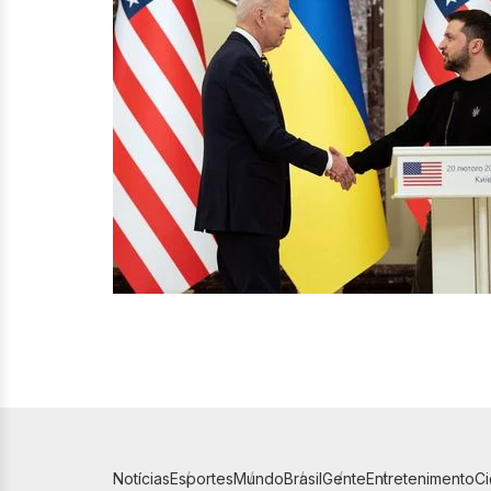
Notícias
Esportes
Mundo
Brasil
Gente
Entretenimento
C