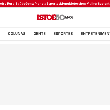
eiro Rural
Saúde
Gente
Planeta
Esportes
Menu
Motorshow
Mulher
Sustent
COLUNAS
GENTE
ESPORTES
ENTRETENIMEN