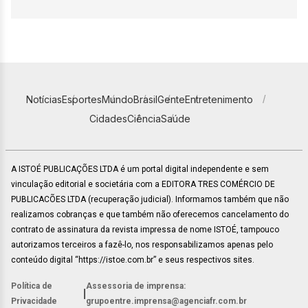
Notícias
Esportes
Mundo
Brasil
Gente
Entretenimento
Cidades
Ciência
Saúde
A ISTOÉ PUBLICAÇÕES LTDA é um portal digital independente e sem
vinculação editorial e societária com a EDITORA TRES COMÉRCIO DE
PUBLICACÕES LTDA (recuperação judicial). Informamos também que não
realizamos cobranças e que também não oferecemos cancelamento do
contrato de assinatura da revista impressa de nome ISTOÉ, tampouco
autorizamos terceiros a fazê-lo, nos responsabilizamos apenas pelo
conteúdo digital “https://istoe.com.br” e seus respectivos sites.
Política de
Assessoria de imprensa:
|
Privacidade
grupoentre.imprensa@agenciafr.com.br