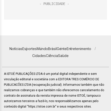
Notícias
Esportes
Mundo
Brasil
Gente
Entretenimento
Cidades
Ciência
Saúde
A ISTOÉ PUBLICAÇÕES LTDA é um portal digital independente e sem
vinculação editorial e societária com a EDITORA TRES COMÉRCIO DE
PUBLICACÕES LTDA (recuperação judicial). Informamos também que não
realizamos cobranças e que também não oferecemos cancelamento do
contrato de assinatura da revista impressa de nome ISTOÉ, tampouco
autorizamos terceiros a fazê-lo, nos responsabilizamos apenas pelo
conteúdo digital “https://istoe.com.br” e seus respectivos sites.