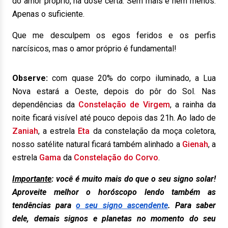
do amor próprio, na dose certa. Sem mais e nem menos.
Apenas o suficiente.
Que me desculpem os egos feridos e os perfis
narcísicos, mas o amor próprio é fundamental!
Observe:
com quase 20% do corpo iluminado, a Lua
Nova estará a Oeste, depois do pôr do Sol. Nas
dependências da
Constelação de Virgem
, a rainha da
noite ficará visível até pouco depois das 21h. Ao lado de
Zaniah
, a estrela
Eta
da constelação da moça coletora,
nosso satélite natural ficará também alinhado a
Gienah
, a
estrela
Gama
da
Constelação do Corvo
.
Importante
: você é muito mais do que o seu signo solar!
Aproveite melhor o horóscopo lendo também as
tendências para
o seu signo ascendente
. Para saber
dele, demais signos e planetas no momento do seu