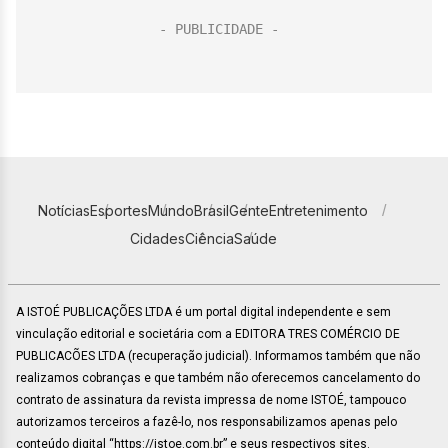
Notícias
Esportes
Mundo
Brasil
Gente
Entretenimento
Cidades
Ciência
Saúde
A ISTOÉ PUBLICAÇÕES LTDA é um portal digital independente e sem
vinculação editorial e societária com a EDITORA TRES COMÉRCIO DE
PUBLICACÕES LTDA (recuperação judicial). Informamos também que não
realizamos cobranças e que também não oferecemos cancelamento do
contrato de assinatura da revista impressa de nome ISTOÉ, tampouco
autorizamos terceiros a fazê-lo, nos responsabilizamos apenas pelo
conteúdo digital “https://istoe.com.br” e seus respectivos sites.