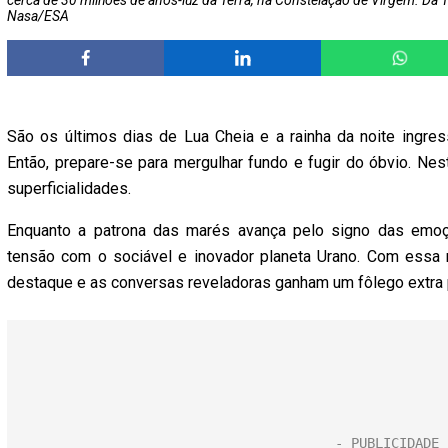
cerca de 30 milhões de anos-luz da Terra, na Constelação de Virgem. Da Te
Nasa/ESA
São os últimos dias de Lua Cheia e a rainha da noite ingre
Então, prepare-se para mergulhar fundo e fugir do óbvio. Nest
superficialidades.
Enquanto a patrona das marés avança pelo signo das emo
tensão com o sociável e inovador planeta Urano. Com essa 
destaque e as conversas reveladoras ganham um fôlego extra 