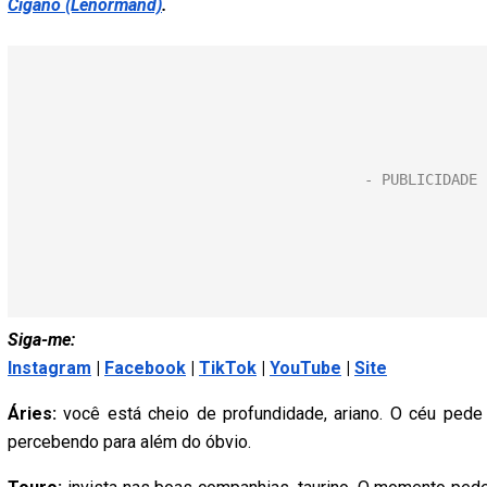
Cigano (Lenormand)
.
Siga-me:
Instagram
|
Facebook
|
TikTok
|
YouTube
|
Site
Áries:
você está cheio de profundidade, ariano. O céu ped
percebendo para além do óbvio.