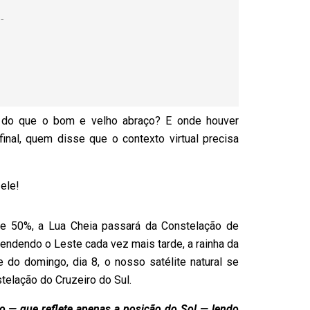
ão do que o bom e velho abraço? E onde houver
inal, quem disse que o contexto virtual precisa
ele!
e 50%, a Lua Cheia passará da Constelação de
endendo o Leste cada vez mais tarde, a rainha da
 do domingo, dia 8, o nosso satélite natural se
stelação do Cruzeiro do Sul.
 — que reflete apenas a posição do Sol — lendo