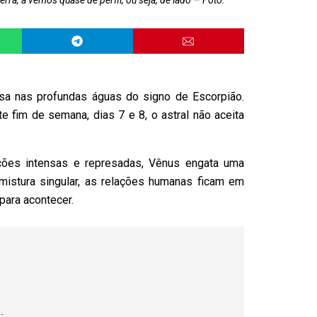
rra, a vemos quase de perfil, ou seja, de lado
Foto:
ssa nas profundas águas do signo de Escorpião.
e fim de semana, dias 7 e 8, o astral não aceita
ções intensas e represadas, Vênus engata uma
mistura singular, as relações humanas ficam em
para acontecer.