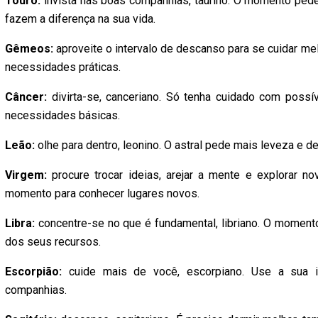
Touro:
invista nas boas companhias, taurino. O momento ped
fazem a diferença na sua vida.
Gêmeos:
aproveite o intervalo de descanso para se cuidar me
necessidades práticas.
Câncer:
divirta-se, canceriano. Só tenha cuidado com pos
necessidades básicas.
Leão:
olhe para dentro, leonino. O astral pede mais leveza e d
Virgem:
procure trocar ideias, arejar a mente e explorar nov
momento para conhecer lugares novos.
Libra:
concentre-se no que é fundamental, libriano. O momen
dos seus recursos.
Escorpião:
cuide mais de você, escorpiano. Use a sua i
companhias.