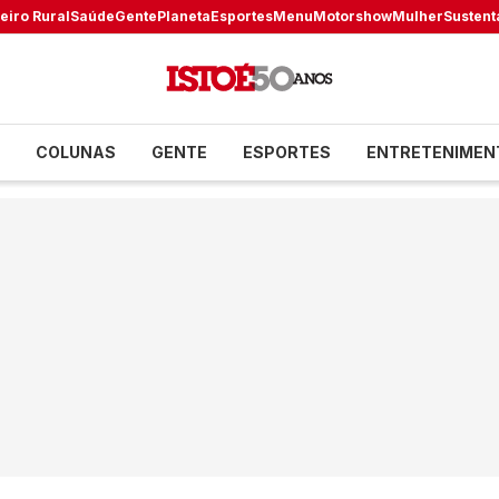
eiro Rural
Saúde
Gente
Planeta
Esportes
Menu
Motorshow
Mulher
Sustent
COLUNAS
GENTE
ESPORTES
ENTRETENIMEN