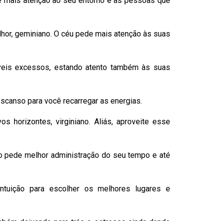
e mais atenção ao seu entorno e às pessoas que
lhor, geminiano. O céu pede mais atenção às suas
síveis excessos, estando atento também às suas
escanso para você recarregar as energias.
os horizontes, virginiano. Aliás, aproveite esse
to pede melhor administração do seu tempo e até
ntuição para escolher os melhores lugares e