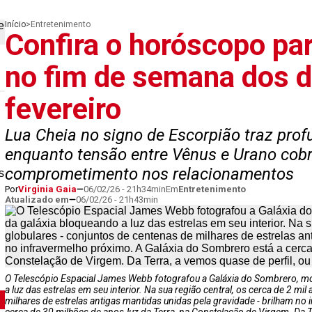
Início
>
Entretenimento
Confira o horóscopo par
no fim de semana dos di
fevereiro
Lua Cheia no signo de Escorpião traz pro
enquanto tensão entre Vênus e Urano cob
comprometimento nos relacionamentos
s
Por
Virginia Gaia
06/02/26 - 21h34min
Em
Entretenimento
Atualizado em
06/02/26 - 21h43min
O Telescópio Espacial James Webb fotografou a Galáxia do Sombrero, mo
a luz das estrelas em seu interior. Na sua região central, os cerca de 2 m
milhares de estrelas antigas mantidas unidas pela gravidade - brilham no