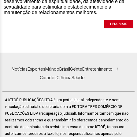
desenvolvimento da espiritualidade, da afetividade e da
sexualidade para estimular o estabelecimento e a
manutenção de relacionamentos melhores.
LEIA MAIS
Notícias
Esportes
Mundo
Brasil
Gente
Entretenimento
Cidades
Ciência
Saúde
A ISTOÉ PUBLICAÇÕES LTDA é um portal digital independente e sem
vinculação editorial e societária com a EDITORA TRES COMÉRCIO DE
PUBLICACÕES LTDA (recuperação judicial). Informamos também que não
realizamos cobranças e que também não oferecemos cancelamento do
contrato de assinatura da revista impressa de nome ISTOÉ, tampouco
autorizamos terceiros a fazê-lo, nos responsabilizamos apenas pelo