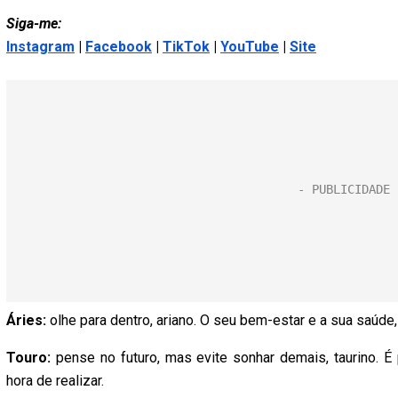
Siga-me:
Instagram
|
Facebook
|
TikTok
|
YouTube
|
Site
Áries:
olhe para dentro, ariano. O seu bem-estar e a sua saúde,
Touro:
pense no futuro, mas evite sonhar demais, taurino. É 
hora de realizar.