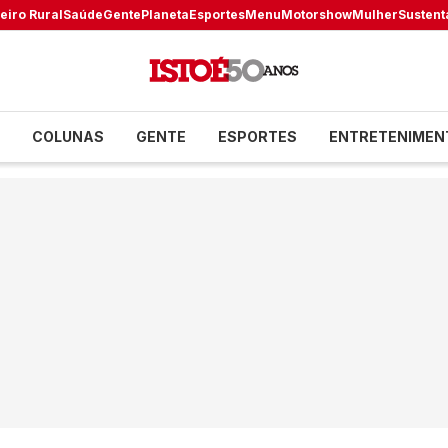
eiro Rural
Saúde
Gente
Planeta
Esportes
Menu
Motorshow
Mulher
Sustent
COLUNAS
GENTE
ESPORTES
ENTRETENIMEN