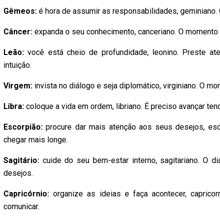
Gêmeos:
é hora de assumir as responsabilidades, geminiano. 
Câncer:
expanda o seu conhecimento, canceriano. O momento p
Leão:
você está cheio de profundidade, leonino. Preste at
intuição.
Virgem:
invista no diálogo e seja diplomático, virginiano. O 
Libra:
coloque a vida em ordem, libriano. É preciso avançar ten
Escorpião:
procure dar mais atenção aos seus desejos, es
chegar mais longe.
Sagitário:
cuide do seu bem-estar interno, sagitariano. O 
desejos.
Capricórnio:
organize as ideias e faça acontecer, capric
comunicar.