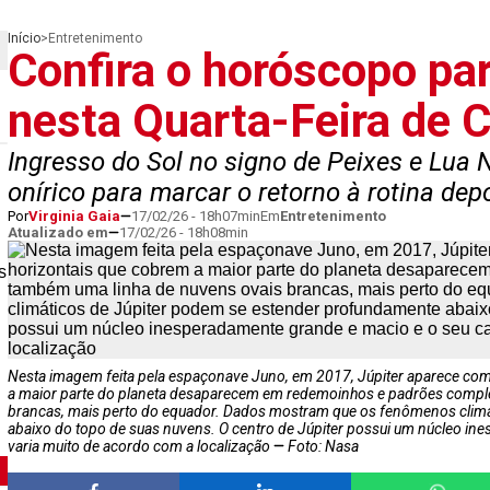
Início
>
Entretenimento
Confira o horóscopo par
nesta Quarta-Feira de C
Ingresso do Sol no signo de Peixes e Lua
onírico para marcar o retorno à rotina dep
Por
Virginia Gaia
17/02/26 - 18h07min
Em
Entretenimento
Atualizado em
17/02/26 - 18h08min
s
Nesta imagem feita pela espaçonave Juno, em 2017, Júpiter aparece como
a maior parte do planeta desaparecem em redemoinhos e padrões compl
brancas, mais perto do equador. Dados mostram que os fenômenos clim
abaixo do topo de suas nuvens. O centro de Júpiter possui um núcleo i
varia muito de acordo com a localização
Foto: Nasa