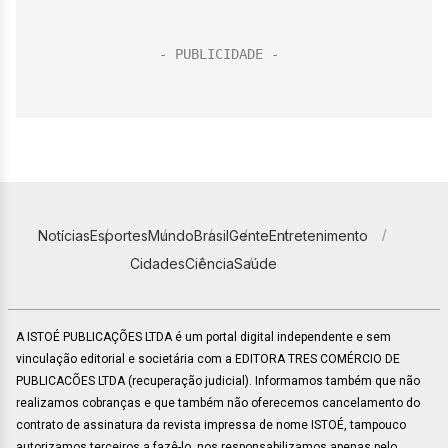
Notícias
Esportes
Mundo
Brasil
Gente
Entretenimento
Cidades
Ciência
Saúde
A ISTOÉ PUBLICAÇÕES LTDA é um portal digital independente e sem
vinculação editorial e societária com a EDITORA TRES COMÉRCIO DE
PUBLICACÕES LTDA (recuperação judicial). Informamos também que não
realizamos cobranças e que também não oferecemos cancelamento do
contrato de assinatura da revista impressa de nome ISTOÉ, tampouco
autorizamos terceiros a fazê-lo, nos responsabilizamos apenas pelo