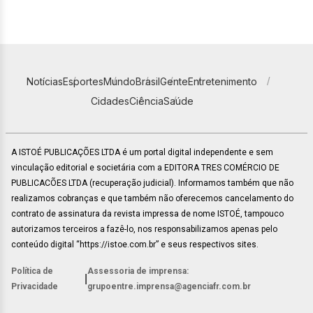
Notícias
Esportes
Mundo
Brasil
Gente
Entretenimento
Cidades
Ciência
Saúde
A ISTOÉ PUBLICAÇÕES LTDA é um portal digital independente e sem
vinculação editorial e societária com a EDITORA TRES COMÉRCIO DE
PUBLICACÕES LTDA (recuperação judicial). Informamos também que não
realizamos cobranças e que também não oferecemos cancelamento do
contrato de assinatura da revista impressa de nome ISTOÉ, tampouco
autorizamos terceiros a fazê-lo, nos responsabilizamos apenas pelo
conteúdo digital “https://istoe.com.br” e seus respectivos sites.
Política de
Assessoria de imprensa:
|
Privacidade
grupoentre.imprensa@agenciafr.com.br