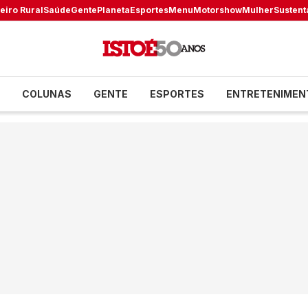
eiro Rural
Saúde
Gente
Planeta
Esportes
Menu
Motorshow
Mulher
Sustent
COLUNAS
GENTE
ESPORTES
ENTRETENIMEN