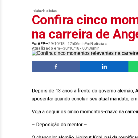
Início
>
Notícias
Confira cinco mom
na carreira de Ang
Por
AFP
29/10/18 - 17h06min
Em
Notícias
Atualizado em
30/10/18 - 00h38min
Depois de 13 anos à frente do governo alemão, A
aposentar quando concluir seu atual mandato, em
Veja a seguir os cinco momentos-chave na carrei
– Deposição do mentor –
O chanceler alemão, Helmut Kohl, pai da reunific