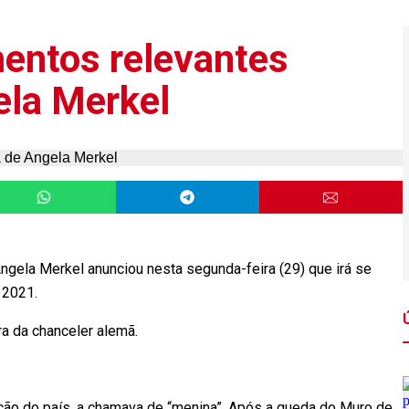
entos relevantes
ela Merkel
ngela Merkel anunciou nesta segunda-feira (29) que irá se
 2021.
ra da chanceler alemã.
ação do país, a chamava de “menina”. Após a queda do Muro de