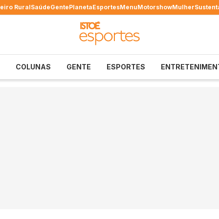
eiro Rural
Saúde
Gente
Planeta
Esportes
Menu
Motorshow
Mulher
Sustent
COLUNAS
GENTE
ESPORTES
ENTRETENIMEN