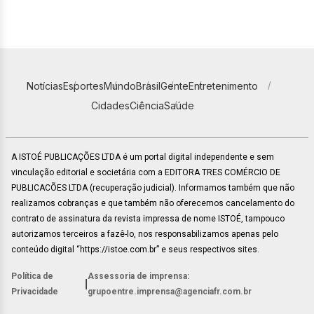
Notícias
Esportes
Mundo
Brasil
Gente
Entretenimento
Cidades
Ciência
Saúde
A ISTOÉ PUBLICAÇÕES LTDA é um portal digital independente e sem
vinculação editorial e societária com a EDITORA TRES COMÉRCIO DE
PUBLICACÕES LTDA (recuperação judicial). Informamos também que não
realizamos cobranças e que também não oferecemos cancelamento do
contrato de assinatura da revista impressa de nome ISTOÉ, tampouco
autorizamos terceiros a fazê-lo, nos responsabilizamos apenas pelo
conteúdo digital “https://istoe.com.br” e seus respectivos sites.
Política de
Assessoria de imprensa:
|
Privacidade
grupoentre.imprensa@agenciafr.com.br