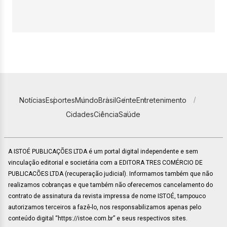
Notícias
Esportes
Mundo
Brasil
Gente
Entretenimento
Cidades
Ciência
Saúde
A ISTOÉ PUBLICAÇÕES LTDA é um portal digital independente e sem
vinculação editorial e societária com a EDITORA TRES COMÉRCIO DE
PUBLICACÕES LTDA (recuperação judicial). Informamos também que não
realizamos cobranças e que também não oferecemos cancelamento do
contrato de assinatura da revista impressa de nome ISTOÉ, tampouco
autorizamos terceiros a fazê-lo, nos responsabilizamos apenas pelo
conteúdo digital “https://istoe.com.br” e seus respectivos sites.