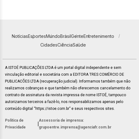
Notícias
Esportes
Mundo
Brasil
Gente
Entretenimento
Cidades
Ciência
Saúde
A ISTOÉ PUBLICAÇÕES LTDA é um portal digital independente e sem
vinculação editorial e societária com a EDITORA TRES COMÉRCIO DE
PUBLICACÕES LTDA (recuperação judicial). Informamos também que não
realizamos cobranças e que também não oferecemos cancelamento do
contrato de assinatura da revista impressa de nome ISTOÉ, tampouco
autorizamos terceiros a fazê-lo, nos responsabilizamos apenas pelo
conteúdo digital “https://istoe.com.br” e seus respectivos sites.
Política de
Assessoria de imprensa:
|
Privacidade
grupoentre.imprensa@agenciafr.com.br