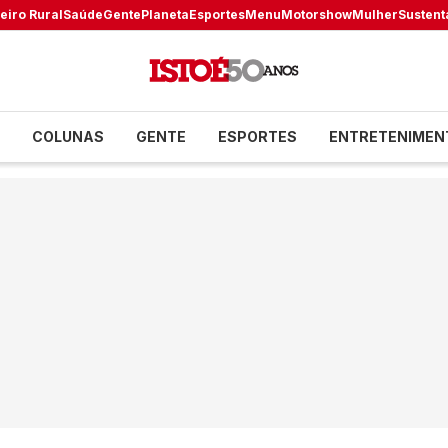
eiro Rural
Saúde
Gente
Planeta
Esportes
Menu
Motorshow
Mulher
Sustent
COLUNAS
GENTE
ESPORTES
ENTRETENIMEN