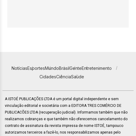
Notícias
Esportes
Mundo
Brasil
Gente
Entretenimento
Cidades
Ciência
Saúde
A ISTOÉ PUBLICAÇÕES LTDA é um portal digital independente e sem
vinculação editorial e societária com a EDITORA TRES COMÉRCIO DE
PUBLICACÕES LTDA (recuperação judicial). Informamos também que não
realizamos cobranças e que também não oferecemos cancelamento do
contrato de assinatura da revista impressa de nome ISTOÉ, tampouco
autorizamos terceiros a fazê-lo, nos responsabilizamos apenas pelo