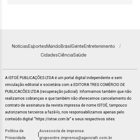
Notícias
Esportes
Mundo
Brasil
Gente
Entretenimento
Cidades
Ciência
Saúde
A ISTOÉ PUBLICAÇÕES LTDA é um portal digital independente e sem
vinculação editorial e societária com a EDITORA TRES COMÉRCIO DE
PUBLICACÕES LTDA (recuperação judicial). Informamos também que não
realizamos cobranças e que também não oferecemos cancelamento do
contrato de assinatura da revista impressa de nome ISTOÉ, tampouco
autorizamos terceiros a fazê-lo, nos responsabilizamos apenas pelo
conteúdo digital “https://istoe.com.br” e seus respectivos sites.
Política de
Assessoria de imprensa:
|
Privacidade
grupoentre.imprensa@agenciafr.com.br