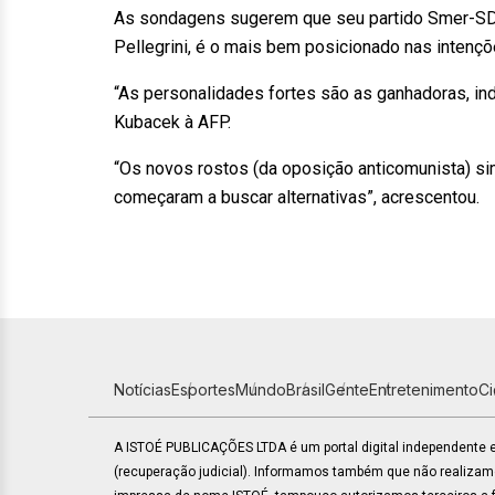
As sondagens sugerem que seu partido Smer-SD, 
Pellegrini, é o mais bem posicionado nas intençõ
“As personalidades fortes são as ganhadoras, in
Kubacek à AFP.
“Os novos rostos (da oposição anticomunista) s
começaram a buscar alternativas”, acrescentou.
Notícias
Esportes
Mundo
Brasil
Gente
Entretenimento
C
A ISTOÉ PUBLICAÇÕES LTDA é um portal digital independente
(recuperação judicial). Informamos também que não realiza