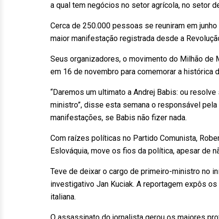
a qual tem negócios no setor agrícola, no setor d
Cerca de 250.000 pessoas se reuniram em junho p
maior manifestação registrada desde a Revoluçã
Seus organizadores, o movimento do Milhão de M
em 16 de novembro para comemorar a histórica d
“Daremos um ultimato a Andrej Babis: ou resolve 
ministro”, disse esta semana o responsável pela
manifestações, se Babis não fizer nada.
Com raízes políticas no Partido Comunista, Robe
Eslováquia, move os fios da política, apesar de n
Teve de deixar o cargo de primeiro-ministro no i
investigativo Jan Kuciak. A reportagem expôs os
italiana.
O assassinato do jornalista gerou os maiores pr