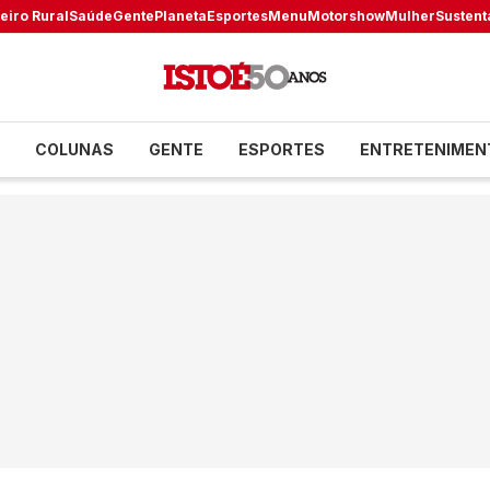
eiro Rural
Saúde
Gente
Planeta
Esportes
Menu
Motorshow
Mulher
Sustent
COLUNAS
GENTE
ESPORTES
ENTRETENIMEN