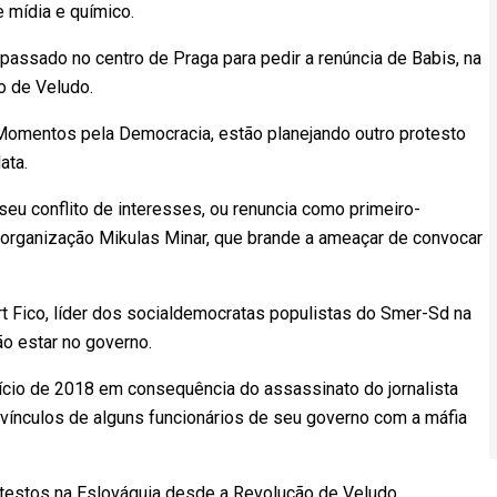
e mídia e químico.
assado no centro de Praga para pedir a renúncia de Babis, na
o de Veludo.
omentos pela Democracia, estão planejando outro protesto
ata.
seu conflito de interesses, ou renuncia como primeiro-
 organização Mikulas Minar, que brande a ameaçar de convocar
rt Fico, líder dos socialdemocratas populistas do Smer-Sd na
ão estar no governo.
nício de 2018 em consequência do assassinato do jornalista
 vínculos de alguns funcionários de seu governo com a máfia
otestos na Eslováquia desde a Revolução de Veludo.