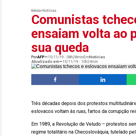
Início
>
Notícias
Comunistas tchec
ensaiam volta ao 
sua queda
Por
AFP
15/11/19 - 08h28min
Em
Notícias
Atualizado em
15/11/19 - 10h24min
Três décadas depois dos protestos multitudinári
eslovacos voltam às ruas, fartos da corrupção rein
Em 1989, a Revolução de Veludo – protestos se
regime totalitário na Checoslováquia, tutelado p