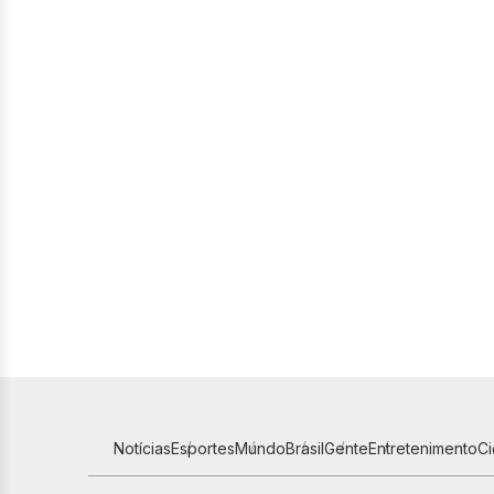
Notícias
Esportes
Mundo
Brasil
Gente
Entretenimento
C