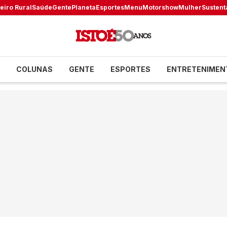
eiro Rural
Saúde
Gente
Planeta
Esportes
Menu
Motorshow
Mulher
Sustent
COLUNAS
GENTE
ESPORTES
ENTRETENIMEN