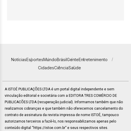
Notícias
Esportes
Mundo
Brasil
Gente
Entretenimento
Cidades
Ciência
Saúde
A ISTOÉ PUBLICAÇÕES LTDA é um portal digital independente e sem
vinculação editorial e societária com a EDITORA TRES COMÉRCIO DE
PUBLICACÕES LTDA (recuperação judicial). Informamos também que não
realizamos cobranças e que também não oferecemos cancelamento do
contrato de assinatura da revista impressa de nome ISTOÉ, tampouco
autorizamos terceiros a fazê-lo, nos responsabilizamos apenas pelo
conteúdo digital “https://istoe.com.br” e seus respectivos sites.