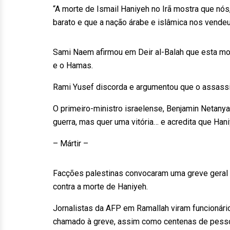
“A morte de Ismail Haniyeh no Irã mostra que nó
barato e que a nação árabe e islâmica nos vendeu
Sami Naem afirmou em Deir al-Balah que esta mor
e o Hamas.
Rami Yusef discorda e argumentou que o assassin
O primeiro-ministro israelense, Benjamin Netany
guerra, mas quer uma vitória… e acredita que Han
– Mártir –
Facções palestinas convocaram uma greve geral e
contra a morte de Haniyeh.
Jornalistas da AFP em Ramallah viram funcionár
chamado à greve, assim como centenas de pesso