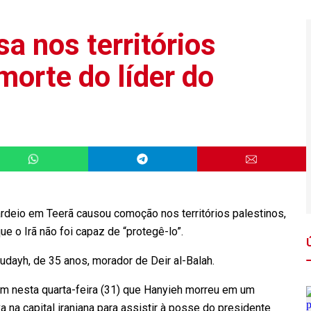
a nos territórios
morte do líder do
rdeio em Teerã causou comoção nos territórios palestinos,
o Irã não foi capaz de “protegê-lo”.
Qudayh, de 35 anos, morador de Deir al-Balah.
am nesta quarta-feira (31) que Hanyieh morreu em um
a na capital iraniana para assistir à posse do presidente