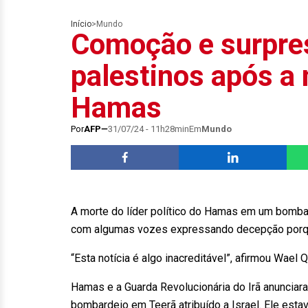
Início
>
Mundo
Comoção e surpres
palestinos após a 
Hamas
Por
AFP
31/07/24 - 11h28min
Em
Mundo
A morte do líder político do Hamas em um bomba
com algumas vozes expressando decepção porque 
“Esta notícia é algo inacreditável”, afirmou Wael 
Hamas e a Guarda Revolucionária do Irã anunciar
bombardeio em Teerã atribuído a Israel. Ele estav