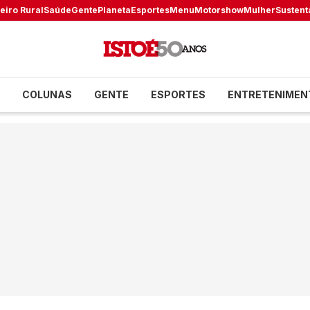
eiro Rural
Saúde
Gente
Planeta
Esportes
Menu
Motorshow
Mulher
Sustent
COLUNAS
GENTE
ESPORTES
ENTRETENIMEN