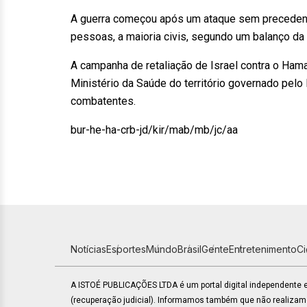
A guerra começou após um ataque sem precedent
pessoas, a maioria civis, segundo um balanço d
A campanha de retaliação de Israel contra o Ha
Ministério da Saúde do território governado pelo
combatentes.
bur-he-ha-crb-jd/kir/mab/mb/jc/aa
Notícias
Esportes
Mundo
Brasil
Gente
Entretenimento
C
A ISTOÉ PUBLICAÇÕES LTDA é um portal digital independente
(recuperação judicial). Informamos também que não realiza