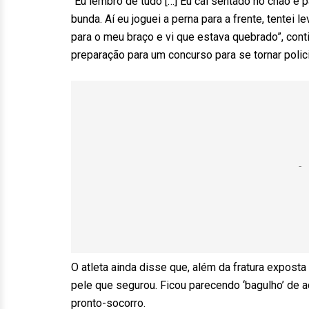
“Eu lembro de tudo […] Eu caí sentado no chão e p
bunda. Aí eu joguei a perna para a frente, tentei 
para o meu braço e vi que estava quebrado”, cont
preparação para um concurso para se tornar polici
O atleta ainda disse que, além da fratura exposta
pele que segurou. Ficou parecendo ‘bagulho’ de a
pronto-socorro.