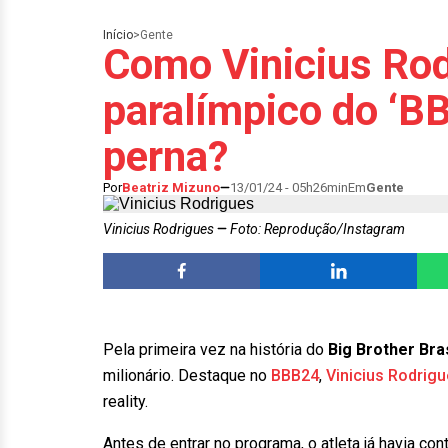
Início
>
Gente
Como Vinicius Rod
paralímpico do ‘B
perna?
Por
Beatriz Mizuno
13/01/24 - 05h26min
Em
Gente
Vinicius Rodrigues
Foto: Reprodução/Instagram
Pela primeira vez na história do
Big Brother Bras
milionário. Destaque no
BBB24
,
Vinicius Rodrig
reality.
Antes de entrar no programa, o atleta já havia c