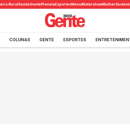
eiro Rural
Saúde
Gente
Planeta
Esportes
Menu
Motorshow
Mulher
Sustent
COLUNAS
GENTE
ESPORTES
ENTRETENIMEN