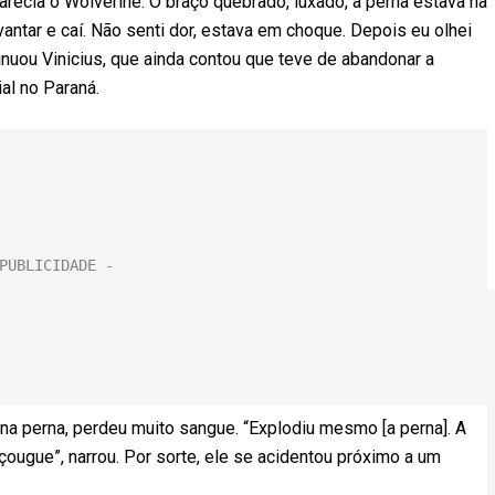
arecia o Wolverine. O braço quebrado, luxado, a perna estava na
levantar e caí. Não senti dor, estava em choque. Depois eu olhei
inuou Vinicius, que ainda contou que teve de abandonar a
al no Paraná.
 na perna, perdeu muito sangue. “Explodiu mesmo [a perna]. A
çougue”, narrou. Por sorte, ele se acidentou próximo a um