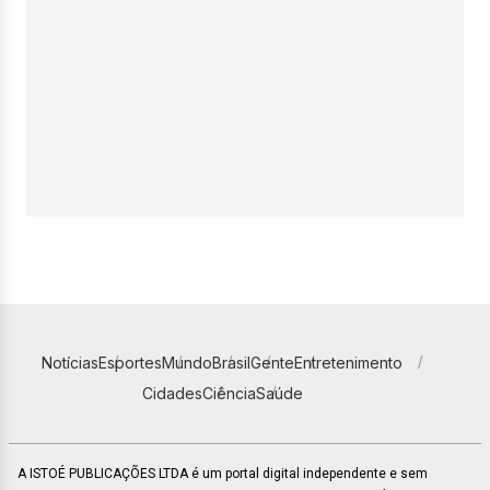
Notícias
Esportes
Mundo
Brasil
Gente
Entretenimento
Cidades
Ciência
Saúde
A ISTOÉ PUBLICAÇÕES LTDA é um portal digital independente e sem