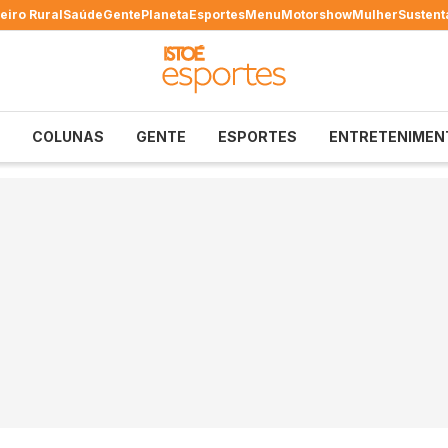
eiro Rural
Saúde
Gente
Planeta
Esportes
Menu
Motorshow
Mulher
Sustent
COLUNAS
GENTE
ESPORTES
ENTRETENIMEN