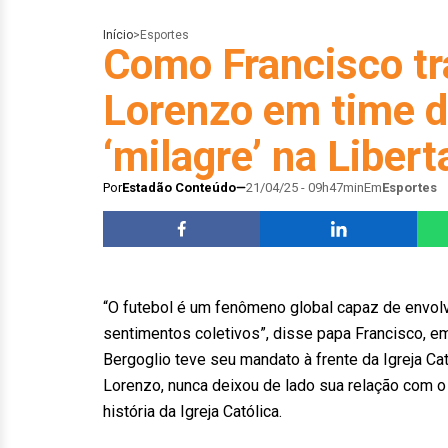
Início
>
Esportes
Como Francisco t
Lorenzo em time d
‘milagre’ na Liber
Por
Estadão Conteúdo
21/04/25 - 09h47min
Em
Esportes
“O futebol é um fenômeno global capaz de envo
sentimentos coletivos”, disse papa Francisco, e
Bergoglio teve seu mandato à frente da Igreja Cat
Lorenzo, nunca deixou de lado sua relação com o 
história da Igreja Católica.