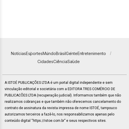
Notícias
Esportes
Mundo
Brasil
Gente
Entretenimento
Cidades
Ciência
Saúde
A ISTOÉ PUBLICAÇÕES LTDA é um portal digital independente e sem
vinculação editorial e societária com a EDITORA TRES COMÉRCIO DE
PUBLICACÕES LTDA (recuperação judicial). Informamos também que não
realizamos cobranças e que também não oferecemos cancelamento do
contrato de assinatura da revista impressa de nome ISTOÉ, tampouco
autorizamos terceiros a fazê-lo, nos responsabilizamos apenas pelo
conteúdo digital “https://istoe.com.br” e seus respectivos sites.