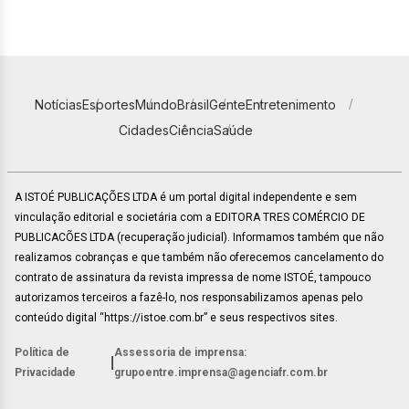
Notícias
Esportes
Mundo
Brasil
Gente
Entretenimento
Cidades
Ciência
Saúde
A ISTOÉ PUBLICAÇÕES LTDA é um portal digital independente e sem
vinculação editorial e societária com a EDITORA TRES COMÉRCIO DE
PUBLICACÕES LTDA (recuperação judicial). Informamos também que não
realizamos cobranças e que também não oferecemos cancelamento do
contrato de assinatura da revista impressa de nome ISTOÉ, tampouco
autorizamos terceiros a fazê-lo, nos responsabilizamos apenas pelo
conteúdo digital “https://istoe.com.br” e seus respectivos sites.
Política de
Assessoria de imprensa:
|
Privacidade
grupoentre.imprensa@agenciafr.com.br