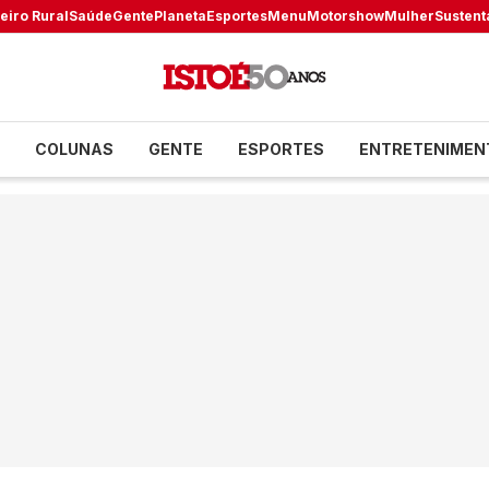
eiro Rural
Saúde
Gente
Planeta
Esportes
Menu
Motorshow
Mulher
Sustent
COLUNAS
GENTE
ESPORTES
ENTRETENIMEN