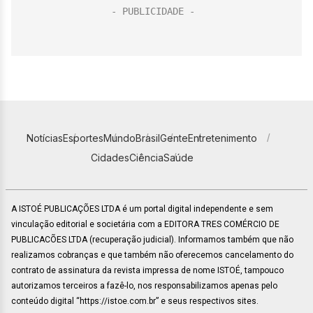
Notícias
Esportes
Mundo
Brasil
Gente
Entretenimento
Cidades
Ciência
Saúde
A ISTOÉ PUBLICAÇÕES LTDA é um portal digital independente e sem
vinculação editorial e societária com a EDITORA TRES COMÉRCIO DE
PUBLICACÕES LTDA (recuperação judicial). Informamos também que não
realizamos cobranças e que também não oferecemos cancelamento do
contrato de assinatura da revista impressa de nome ISTOÉ, tampouco
autorizamos terceiros a fazê-lo, nos responsabilizamos apenas pelo
conteúdo digital “https://istoe.com.br” e seus respectivos sites.