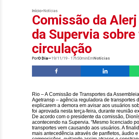
Início
>
Notícias
Comissão da Alerj
da Supervia sobre 
circulação
Por
O Dia
19/11/19 - 17h50min
Em
Notícias
Rio – A Comissão de Transportes da Assembleia 
Agetransp – agência reguladora de transportes d
explicarem a demora em avisar aos usuários sobr
foi aprovada nesta terça-feira, durante reunião ex
De acordo com o presidente da comissão, Dionísi
acontecendo na Supervia. “Mesmo licenciado po
transportes vem causando aos usuários. A final
mais antecedência através de panfletos, áudio 
composições, evitando assim atrasos e constra