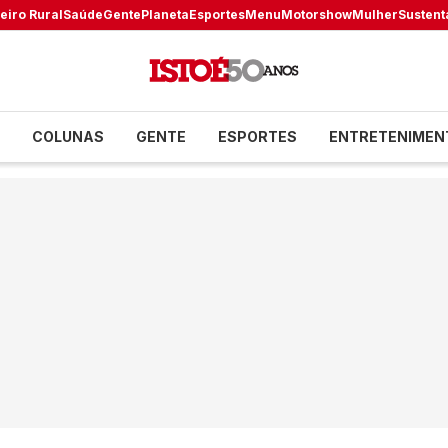
eiro Rural
Saúde
Gente
Planeta
Esportes
Menu
Motorshow
Mulher
Sustent
COLUNAS
GENTE
ESPORTES
ENTRETENIMEN