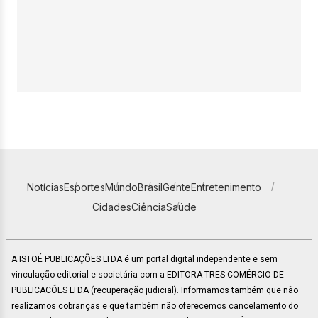
Notícias
Esportes
Mundo
Brasil
Gente
Entretenimento
Cidades
Ciência
Saúde
A ISTOÉ PUBLICAÇÕES LTDA é um portal digital independente e sem
vinculação editorial e societária com a EDITORA TRES COMÉRCIO DE
PUBLICACÕES LTDA (recuperação judicial). Informamos também que não
realizamos cobranças e que também não oferecemos cancelamento do