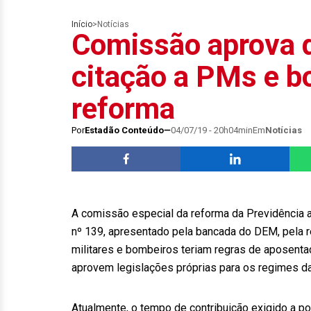
Início
>
Notícias
Comissão aprova d
citação a PMs e b
reforma
Por
Estadão Conteúdo
04/07/19 - 20h04min
Em
Notícias
A comissão especial da reforma da Previdência ap
nº 139, apresentado pela bancada do DEM, pela re
militares e bombeiros teriam regras de aposent
aprovem legislações próprias para os regimes da
Atualmente, o tempo de contribuição exigido a po