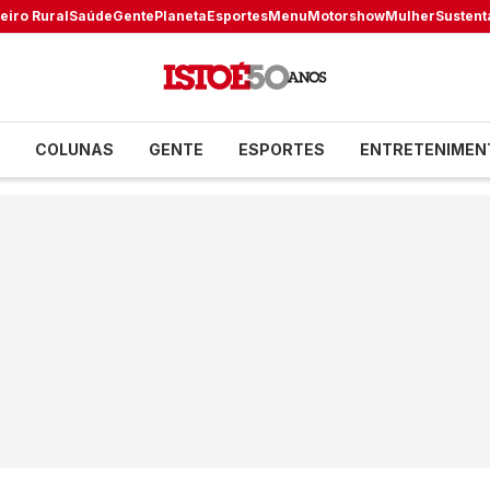
eiro Rural
Saúde
Gente
Planeta
Esportes
Menu
Motorshow
Mulher
Sustent
COLUNAS
GENTE
ESPORTES
ENTRETENIMEN