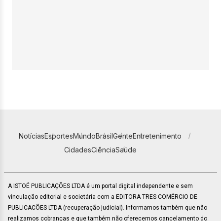
Notícias
Esportes
Mundo
Brasil
Gente
Entretenimento
Cidades
Ciência
Saúde
A ISTOÉ PUBLICAÇÕES LTDA é um portal digital independente e sem
vinculação editorial e societária com a EDITORA TRES COMÉRCIO DE
PUBLICACÕES LTDA (recuperação judicial). Informamos também que não
realizamos cobranças e que também não oferecemos cancelamento do