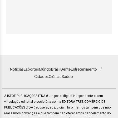
Notícias
Esportes
Mundo
Brasil
Gente
Entretenimento
Cidades
Ciência
Saúde
A ISTOÉ PUBLICAÇÕES LTDA é um portal digital independente e sem
vinculação editorial e societária com a EDITORA TRES COMÉRCIO DE
PUBLICACÕES LTDA (recuperação judicial). Informamos também que não
realizamos cobranças e que também não oferecemos cancelamento do