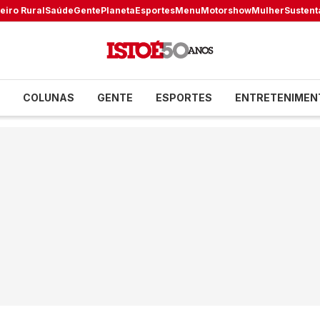
eiro Rural
Saúde
Gente
Planeta
Esportes
Menu
Motorshow
Mulher
Sustent
COLUNAS
GENTE
ESPORTES
ENTRETENIMEN