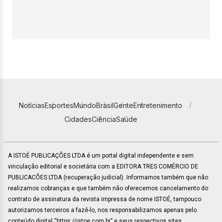
Notícias
Esportes
Mundo
Brasil
Gente
Entretenimento
Cidades
Ciência
Saúde
A ISTOÉ PUBLICAÇÕES LTDA é um portal digital independente e sem
vinculação editorial e societária com a EDITORA TRES COMÉRCIO DE
PUBLICACÕES LTDA (recuperação judicial). Informamos também que não
realizamos cobranças e que também não oferecemos cancelamento do
contrato de assinatura da revista impressa de nome ISTOÉ, tampouco
autorizamos terceiros a fazê-lo, nos responsabilizamos apenas pelo
conteúdo digital “https://istoe.com.br” e seus respectivos sites.