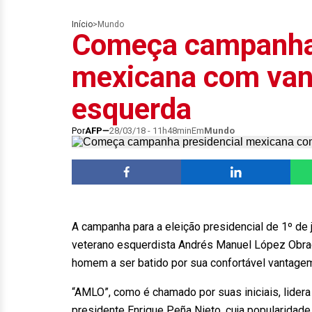
Início
>
Mundo
Começa campanha 
mexicana com van
esquerda
Por
AFP
28/03/18 - 11h48min
Em
Mundo
A campanha para a eleição presidencial de 1º de 
veterano esquerdista Andrés Manuel López Obra
homem a ser batido por sua confortável vantage
“AMLO”, como é chamado por suas iniciais, lidera 
presidente Enrique Peña Nieto, cuja popularidad