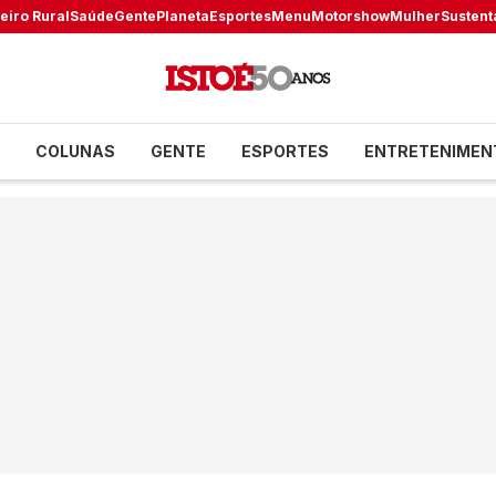
eiro Rural
Saúde
Gente
Planeta
Esportes
Menu
Motorshow
Mulher
Sustent
COLUNAS
GENTE
ESPORTES
ENTRETENIMEN