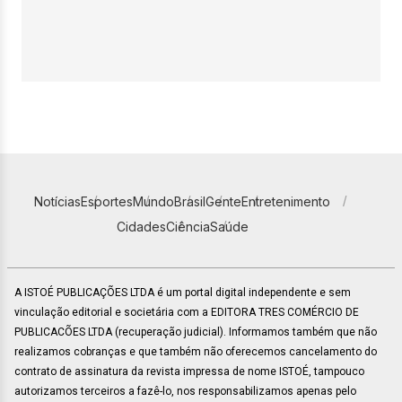
Notícias
Esportes
Mundo
Brasil
Gente
Entretenimento
Cidades
Ciência
Saúde
A ISTOÉ PUBLICAÇÕES LTDA é um portal digital independente e sem
vinculação editorial e societária com a EDITORA TRES COMÉRCIO DE
PUBLICACÕES LTDA (recuperação judicial). Informamos também que não
realizamos cobranças e que também não oferecemos cancelamento do
contrato de assinatura da revista impressa de nome ISTOÉ, tampouco
autorizamos terceiros a fazê-lo, nos responsabilizamos apenas pelo