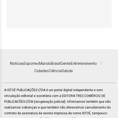
Notícias
Esportes
Mundo
Brasil
Gente
Entretenimento
Cidades
Ciência
Saúde
A ISTOÉ PUBLICAÇÕES LTDA é um portal digital independente e sem
vinculação editorial e societária com a EDITORA TRES COMÉRCIO DE
PUBLICACÕES LTDA (recuperação judicial). Informamos também que não
realizamos cobranças e que também não oferecemos cancelamento do
contrato de assinatura da revista impressa de nome ISTOÉ, tampouco